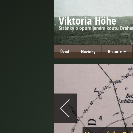
Viktoria Höhe
Stránky o opomíjeném koutu Draha
Úvod
Novinky
Historie