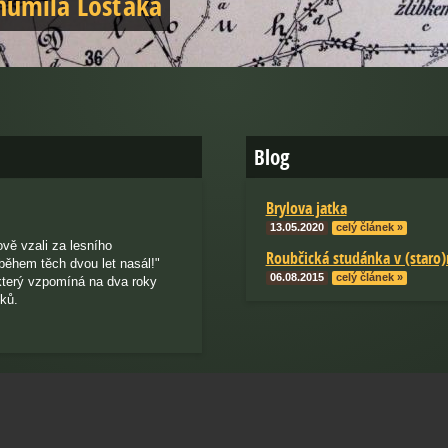
umila Lošťáka
a Wintera
Blog
Brylova jatka
13.05.2020
celý článek »
ově vzali za lesního
Roubčická studánka v (staro
 během těch dvou let nasál!"
06.08.2015
celý článek »
který vzpomíná na dva roky
ků.