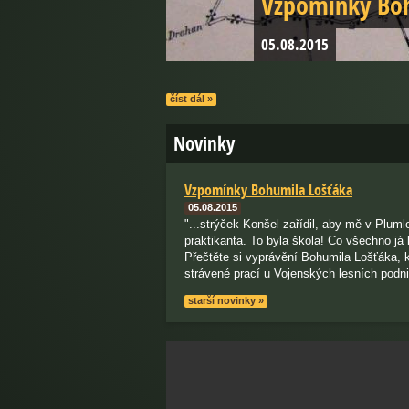
Vzpomínky Boh
Na paměť Karl
05.08.2015
04.01.2015
číst dál »
Novinky
Vzpomínky Bohumila Lošťáka
05.08.2015
"...strýček Konšel zařídil, aby mě v Pluml
praktikanta. To byla škola! Co všechno já
Přečtěte si vyprávění Bohumila Lošťáka, 
strávené prací u Vojenských lesních podni
starší novinky »