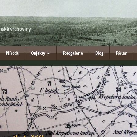
nské vrchoviny
Příroda
Objekty
Fotogalerie
Blog
Fórum