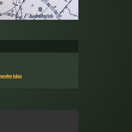
)novém hávu