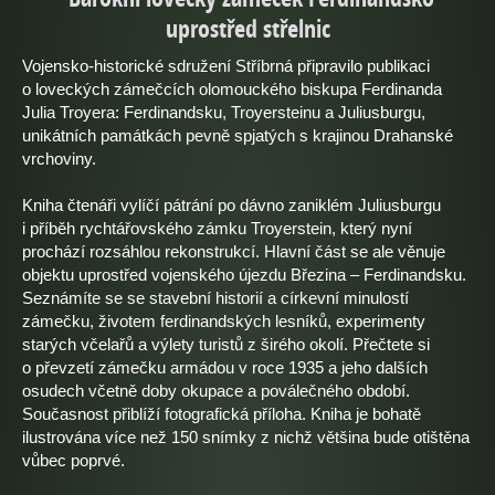
uprostřed střelnic
Vojensko-historické sdružení Stříbrná připravilo publikaci
o loveckých zámečcích olomouckého biskupa Ferdinanda
Julia Troyera: Ferdinandsku, Troyersteinu a Juliusburgu,
unikátních památkách pevně spjatých s krajinou Drahanské
vrchoviny.
Kniha čtenáři vylíčí pátrání po dávno zaniklém Juliusburgu
i příběh rychtářovského zámku Troyerstein, který nyní
prochází rozsáhlou rekonstrukcí. Hlavní část se ale věnuje
objektu uprostřed vojenského újezdu Březina – Ferdinandsku.
Seznámíte se se stavební historií a církevní minulostí
zámečku, životem ferdinandských lesníků, experimenty
starých včelařů a výlety turistů z širého okolí. Přečtete si
o převzetí zámečku armádou v roce 1935 a jeho dalších
osudech včetně doby okupace a poválečného období.
Současnost přiblíží fotografická příloha. Kniha je bohatě
ilustrována více než 150 snímky z nichž většina bude otištěna
vůbec poprvé.