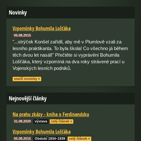
Novinky
Vzpomínky Bohumila Lošťáka
05.08.2015
"...strýček Konšel zařídil, aby mě v Plumlově vzali za
lesního praktikanta. To byla škola! Co všechno já během
těch dvou let nasál!" Přečtěte si vyprávění Bohumila
Lošťáka, který vzpomíná na dva roky strávené prací u
Vojenských lesních podniků.
starší novinky »
Nejnovější články
Na prahu zkázy - kniha o Ferdinandsku
31.08.2020
výstava
celý článek »
Vzpomínky Bohumila Lošťáka
05.08.2015
Období 1934–1939
celý článek »