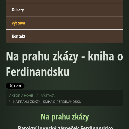
Odkazy
výstava
Kontakt
Na prahu zkázy - kniha o
Ferdinandsku
VIKTORIA HÖHE
VÝSTAVA
NA PRAHU ZKÁZY - KNIHA O FERDINANDSKU
Na prahu zkázy
Barokní lovecký zámeček Ferdinandsko