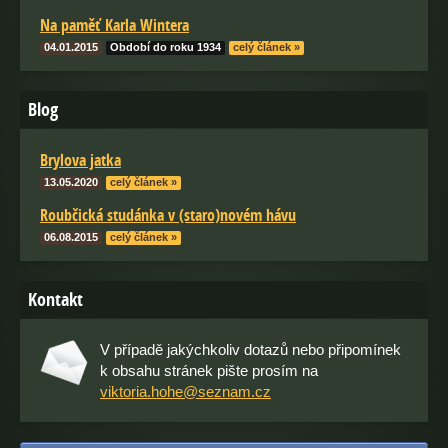
Na paměť Karla Wintera
04.01.2015
Období do roku 1934
celý článek »
Blog
Brylova jatka
13.05.2020
celý článek »
Roubčická studánka v (staro)novém hávu
06.08.2015
celý článek »
Kontakt
V případě jakýchkoliv dotazů nebo připomínek
k obsahu stránek pište prosím na
viktoria.hohe@seznam.cz