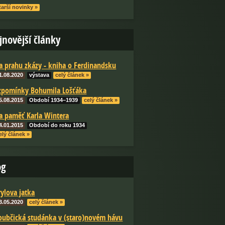
tarší novinky »
jnovější články
a prahu zkázy - kniha o Ferdinandsku
1.08.2020
výstava
celý článek »
zpomínky Bohumila Lošťáka
5.08.2015
Období 1934–1939
celý článek »
a paměť Karla Wintera
4.01.2015
Období do roku 1934
elý článek »
og
rylova jatka
3.05.2020
celý článek »
oubčická studánka v (staro)novém hávu