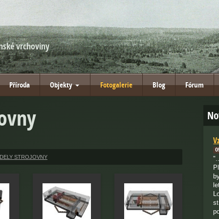
nské vrchoviny
Příroda
Objekty
Fotogalerie
Blog
Fórum
jovny
No
V
0
DELY STROJOVNY
".
P
b
le
L
s
p