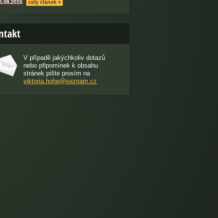
6.08.2015
celý článek »
ntakt
V případě jakýchkoliv dotazů
nebo připomínek k obsahu
stránek pište prosím na
viktoria.hohe@seznam.cz