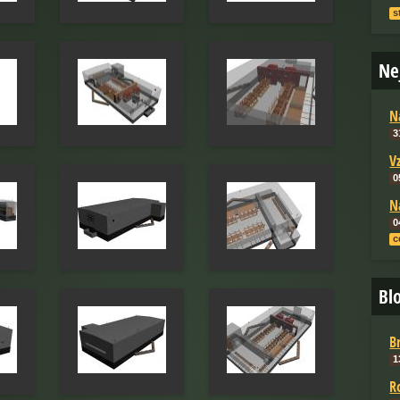
s
Ne
N
3
V
0
N
0
c
Bl
B
1
R