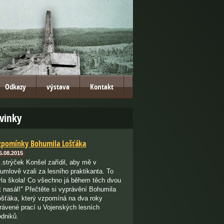
Odkazy
výstava
Kontakt
vinky
zpomínky Bohumila Lošťáka
5.08.2015
..strýček Konšel zařídil, aby mě v
lumlově vzali za lesního praktikanta. To
yla škola! Co všechno já během těch dvou
t nasál!" Přečtěte si vyprávění Bohumila
ošťáka, který vzpomíná na dva roky
trávené prací u Vojenských lesních
odniků.