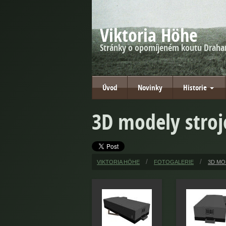
Viktoria Höhe
Stránky o opomíjeném koutu Draha
Úvod
Novinky
Historie
3D modely stro
VIKTORIA HÖHE
FOTOGALERIE
3D MO