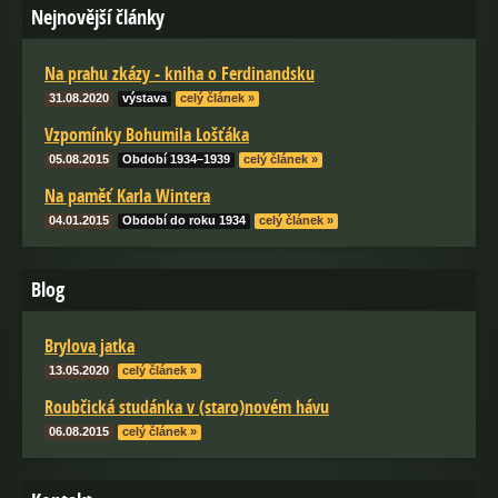
Nejnovější články
Na prahu zkázy - kniha o Ferdinandsku
31.08.2020
výstava
celý článek »
Vzpomínky Bohumila Lošťáka
05.08.2015
Období 1934–1939
celý článek »
Na paměť Karla Wintera
04.01.2015
Období do roku 1934
celý článek »
Blog
Brylova jatka
13.05.2020
celý článek »
Roubčická studánka v (staro)novém hávu
06.08.2015
celý článek »