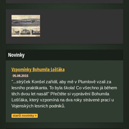
Novinky
Vzpomínky Bohumila Lošťáka
05.08.2015
"...strýček Konšel zařídil, aby mě v Plumlově vzali za
lesního praktikanta. To byla škola! Co všechno já během
těch dvou let nasál!" Přečtěte si vyprávění Bohumila
Lošťáka, který vzpomíná na dva roky strávené prací u
Vojenských lesních podniků.
starší novinky »