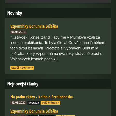
Novinky
Vzpomínky Bohumila Lošťáka
05.08.2015
"...strýček Konšel zařídil, aby mě v Plumlově vzali za
lesního praktikanta. To byla škola! Co všechno já během
těch dvou let nasál!" Přečtěte si vyprávění Bohumila
Lošťáka, který vzpomíná na dva roky strávené prací u
Vojenských lesních podniků.
starší novinky »
Nejnovější články
Na prahu zkázy - kniha o Ferdinandsku
31.08.2020
výstava
celý článek »
Vzpomínky Bohumila Lošťáka