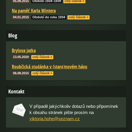
05.08.2015
Období 1934–1939
celý článek »
Na paměť Karla Wintera
04.01.2015
Období do roku 1934
celý článek »
Blog
Brylova jatka
13.05.2020
celý článek »
Roubčická studánka v (staro)novém hávu
06.08.2015
celý článek »
Kontakt
V případě jakýchkoliv dotazů nebo připomínek
k obsahu stránek pište prosím na
viktoria.hohe@seznam.cz