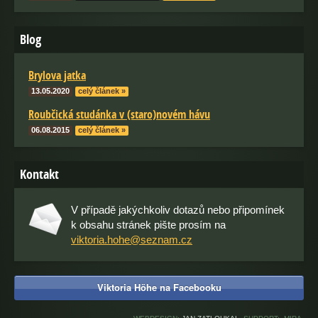
Blog
Brylova jatka
13.05.2020
celý článek »
Roubčická studánka v (staro)novém hávu
06.08.2015
celý článek »
Kontakt
V případě jakýchkoliv dotazů nebo připomínek
k obsahu stránek pište prosím na
viktoria.hohe@seznam.cz
Viktoria Höhe na Facebooku