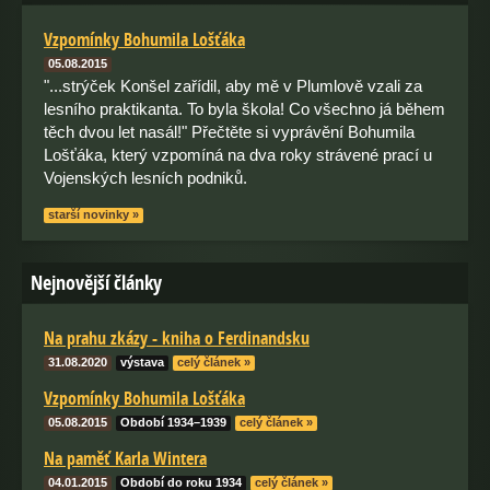
Vzpomínky Bohumila Lošťáka
05.08.2015
"...strýček Konšel zařídil, aby mě v Plumlově vzali za
lesního praktikanta. To byla škola! Co všechno já během
těch dvou let nasál!" Přečtěte si vyprávění Bohumila
Lošťáka, který vzpomíná na dva roky strávené prací u
Vojenských lesních podniků.
starší novinky »
Nejnovější články
Na prahu zkázy - kniha o Ferdinandsku
31.08.2020
výstava
celý článek »
Vzpomínky Bohumila Lošťáka
05.08.2015
Období 1934–1939
celý článek »
Na paměť Karla Wintera
04.01.2015
Období do roku 1934
celý článek »