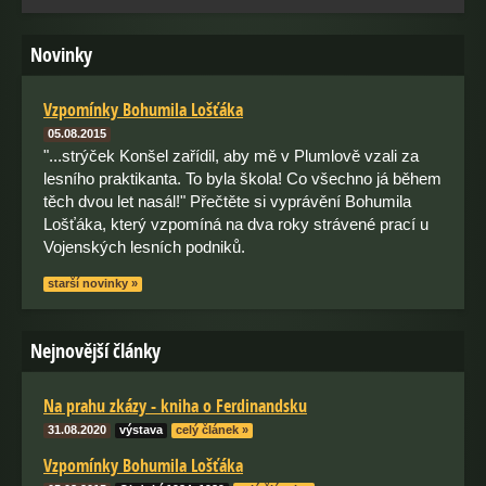
Novinky
Vzpomínky Bohumila Lošťáka
05.08.2015
"...strýček Konšel zařídil, aby mě v Plumlově vzali za
lesního praktikanta. To byla škola! Co všechno já během
těch dvou let nasál!" Přečtěte si vyprávění Bohumila
Lošťáka, který vzpomíná na dva roky strávené prací u
Vojenských lesních podniků.
starší novinky »
Nejnovější články
Na prahu zkázy - kniha o Ferdinandsku
31.08.2020
výstava
celý článek »
Vzpomínky Bohumila Lošťáka