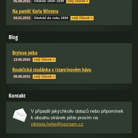
05.08.2015
Období 1934–1939
celý článek »
Na paměť Karla Wintera
04.01.2015
Období do roku 1934
celý článek »
Blog
Brylova jatka
13.05.2020
celý článek »
Roubčická studánka v (staro)novém hávu
06.08.2015
celý článek »
Kontakt
V případě jakýchkoliv dotazů nebo připomínek
k obsahu stránek pište prosím na
viktoria.hohe@seznam.cz