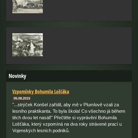
Novinky
Vzpomínky Bohumila Lošťáka
05.08.2015
"...strýček Konšel zařídil, aby mě v Plumlově vzali za
lesního praktikanta. To byla škola! Co všechno já během
těch dvou let nasál!" Přečtěte si vyprávění Bohumila
Lošťáka, který vzpomíná na dva roky strávené prací u
Vojenských lesních podniků.