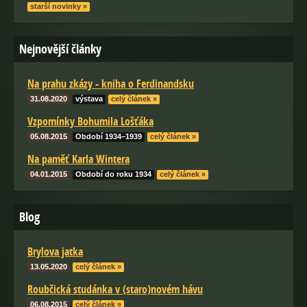
starší novinky »
Nejnovější články
Na prahu zkázy - kniha o Ferdinandsku
31.08.2020
výstava
celý článek »
Vzpomínky Bohumila Lošťáka
05.08.2015
Období 1934–1939
celý článek »
Na paměť Karla Wintera
04.01.2015
Období do roku 1934
celý článek »
Blog
Brylova jatka
13.05.2020
celý článek »
Roubčická studánka v (staro)novém hávu
06.08.2015
celý článek »