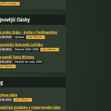
tarší novinky »
jnovější články
a prahu zkázy - kniha o Ferdinandsku
1.08.2020
výstava
celý článek »
zpomínky Bohumila Lošťáka
5.08.2015
Období 1934–1939
celý článek »
a paměť Karla Wintera
4.01.2015
Období do roku 1934
elý článek »
og
rylova jatka
3.05.2020
celý článek »
oubčická studánka v (staro)novém hávu