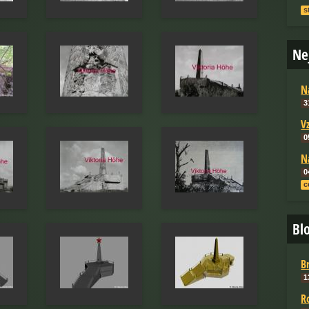
s
Ne
N
3
V
0
N
0
c
Bl
B
1
R