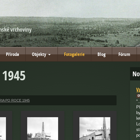
nské vrchoviny
Příroda
Objekty
Fotogalerie
Blog
Fórum
 1945
No
V
0
RIA PO ROCE 1945
".
P
b
le
L
s
p