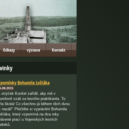
Odkazy
výstava
Kontakt
vinky
zpomínky Bohumila Lošťáka
5.08.2015
..strýček Konšel zařídil, aby mě v
lumlově vzali za lesního praktikanta. To
yla škola! Co všechno já během těch dvou
t nasál!" Přečtěte si vyprávění Bohumila
ošťáka, který vzpomíná na dva roky
trávené prací u Vojenských lesních
odniků.