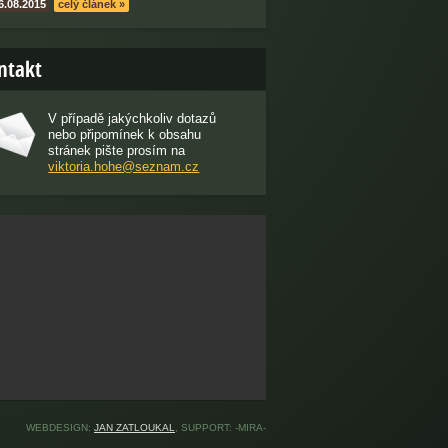
6.08.2015
celý článek »
ntakt
V případě jakýchkoliv dotazů
nebo připomínek k obsahu
stránek pište prosím na
viktoria.hohe@seznam.cz
WEBDESIGN:
JAN ZATLOUKAL
, SUPPORT: -MIRA-