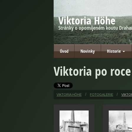
Viktoria Höhe
Stránky o opomíjeném koutu Draha
Úvod
Novinky
Historie
Viktoria po roce
VIKTORIA HÖHE
FOTOGALERIE
VIKTO