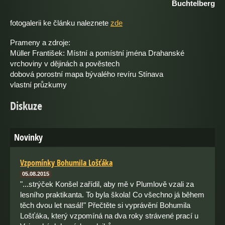
Buchtelberg
fotogalerii ke článku naleznete
zde
Prameny a zdroje:
Müller František: Místní a pomístní jména Drahanské
vrchoviny v dějinách a pověstech
dobová porostní mapa bývalého revíru Stínava
vlastní průzkumy
Diskuze
Novinky
Vzpomínky Bohumila Lošťáka
05.08.2015
"...strýček Konšel zařídil, aby mě v Plumlově vzali za
lesního praktikanta. To byla škola! Co všechno já během
těch dvou let nasál!" Přečtěte si vyprávění Bohumila
Lošťáka, který vzpomíná na dva roky strávené prací u