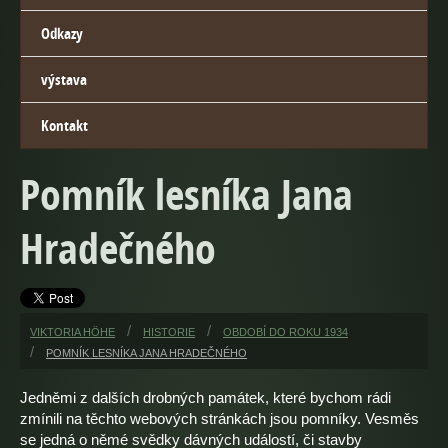
Odkazy
výstava
Kontakt
Pomník lesníka Jana
Hradečného
VIKTORIA HÖHE
HISTORIE
OBDOBÍ DO ROKU 1934
POMNÍK LESNÍKA JANA HRADEČNÉHO
Jedněmi z dalších drobných památek, které bychom rádi
zmínili na těchto webových stránkách jsou pomníky. Vesměs
se jedná o němé svědky dávných událostí, či stavby