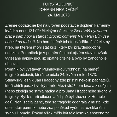
FÖRSTADJUNKT
JOHANN HRADEČNÝ
24. Mai 1873
Zřejmě dodatečně byl na úroveň podstavce doplněn kamenný
kvádr s dnes již hůře čitelným nápisem:
Život Váš byl sama
práce samý boj a starosti pročež odměniž Vám Pán Bůh vše
nebeskou radostí
. Na horní stěně tohoto kvádříku ční železný
hřeb, na kterém mohl stát kříž, který byl pravděpodobně
odcizen. Pomníček je v poměrně uspokojivém stavu, avšak
vytesané nápisy jsou již špatně čitelné a bylo by záhodno je
obnovit.
Pomník byl vystavěn Plumlovskou vrchností na paměť
tragické události, která se udála 24. května roku 1873.
Stínavský lesník Jan Hradečný zde přistihl několik pachatelů,
kteří chtěli porazit velký smrk. Mezi strážcem lesa a zlodějem
(nebo zloději) se strhla hádka a pro Jana Hradečného skončila
tragicky. Byl k smrti utlučen a údajně byl shozen z Homole
dolů. Není zcela jasné, zda se tragédie odehrála v místě, kde
dnes stojí pomník, nebo zda poněkud výše na rozeklaném
svahu Homole. Pokud však mělo být tělo lesníka shozeno ze