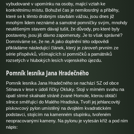
vybudované v upomínku na osoby, mající vztah ke
konkrétnímu místu. Bohužel čas je nemilosrdný a příběhy,
které se k těmto drobným stavbám vážou, jsou dnes již
mnohým lidem neznámé a samotné pomníčky svým, mnohdy
neutěšeným stavem dávají tušit, že důvody, pro které byly
postaveny, jsou jiš dávno zapomenuty. Je to však správné?
Domníváme se, že ne. A jako doplnění této odpovědi
přikládáme následující článek, který je zároveň prvním ze
série příspěvků, všímajících si pomníčků a památníků
rozsetých v hlubokých lesích vojenského újezdu.
Pomník lesníka Jana Hradečného
Pomník lesníka Jana Hradečného se nachází SZ od obce
Stínava v lese v údolí říčky Okluky. Stojí v mírném svahu na
úpatí strmé skalnaté stráně zvané Homole, kterou obtáčí
silnice směřující do Malého Hradiska. Tvoří jej jehlancovitý
pískovcový pylon umístěný na dvojitém kvadratickém
podstavci, stojícím na kamenném stupínku, tvořeném
neopracovanými kameny. Na pylonu je vytesán kříž a pod ním
nápis: