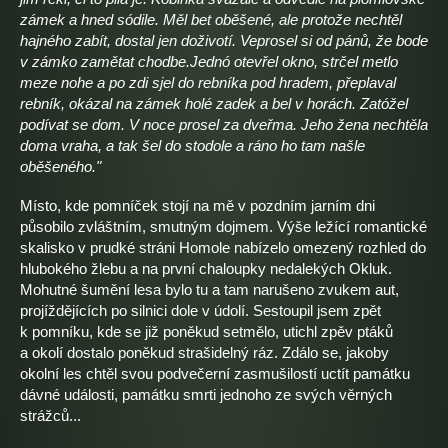
zámek a hned sódile. Měl bet oběšené, ale protože nechtěl
hajného zabít, dostal jen doživotí. Veprosel si od pánů, že bode
v zámko zamětat chodbe.Jednó otevřel okno, strčel metlo
meze nohe a po zdi sjel do rebníka pod hradem, přeplaval
rebník, okázal na zámek holé zadek a bel v horách. Zatóžel
podívat se dom. V noce prosel za dveřma. Jeho žena nechtěla
doma vraha, a tak šel do stodole a ráno ho tam našle
oběšeného."
Místo, kde pomníček stojí na mě v pozdním jarním dni
působilo zvláštním, smutným dojmem. Výše ležící romantické
skalisko v prudké stráni Homole nabízelo omezený rozhled do
hlubokého žlebu a na první chaloupky nedalekých Okluk.
Mohutné šumění lesa bylo tu a tam narušeno zvukem aut,
projíždějících po silnici dole v údolí. Sestoupil jsem zpět
k pomníku, kde se již poněkud setmělo, utichl zpěv ptáků
a okolí dostalo poněkud strašidelný ráz. Zdálo se, jakoby
okolní les chtěl svou podvečerní zasmušilostí uctít památku
dávné události, památku smrti jednoho ze svých věrných
strážců...