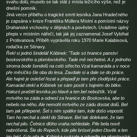
svahu dolů, muselo se tak stát z místa ležícího výše, než je
dnešní pomník.
Jiná verze příběhu o tragické smrti lesníka Jana Hradečného
je zapsána v knize Františka Müllera Místní a pomístní názvy
Drahanské vrchoviny v dějinách a pověstech. Uvádíme úplný
přepis v místním nářečí, tak jak jej zaznamenal Josef Vybíhal
z Protivanova. Příběh vyprávěla roku 1970 Marie Kalabisová,
rodačka ze Stínavy.
Řekl si jednó šindelář Kóbinek: "Tade só hranice panství
boskovského a plomlovského. Tade mě nechetnó. A z jednoho
stroma bode šendelů na celó střecho.Vzal kamaráda a v noce
pře měsíčko šle oba do lesa. Zavdale si a dale se do práce.
Ale hajné je oslešel řezat a přepadl je tam pře zlodějské práce.
Kamarád otekl a Kóbinek se sám postil s hajném do bitke.
Halozó praštěl lesníka po hlavě a ten bel nebožtík. Vzal
mrtvého na záda a odnesl za hranice do Boskovska, abe to
nebelo na něho. Ale nemohl mrtvého ze zádu dostat dolů. Bel
tam jak přilepené. Šel s ním spátke tam, kde došo vepostil.
Tam ho nechal a otekl do Stinave. Bel tak dolekané, že tam
nechal pilo. Četnice dlóho vraha nehledale. Pile bela nově
nabróšená. Šle do Repech, kde pile brósel jeden člověk a ten
jim řekl, či to pila je. Kóbinka svázale a odvedle na plomlovské