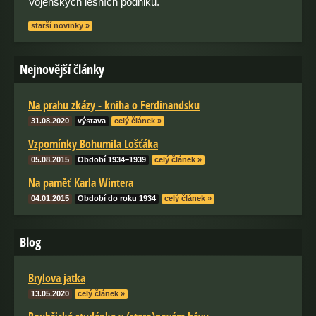
Vojenských lesních podniků.
starší novinky »
Nejnovější články
Na prahu zkázy - kniha o Ferdinandsku
31.08.2020
výstava
celý článek »
Vzpomínky Bohumila Lošťáka
05.08.2015
Období 1934–1939
celý článek »
Na paměť Karla Wintera
04.01.2015
Období do roku 1934
celý článek »
Blog
Brylova jatka
13.05.2020
celý článek »