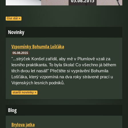
04.01.2015
05.08.2015
číst dál »
Novinky
Vzpomínky Bohumila Lošťáka
05.08.2015
"...strýček Konšel zařídil, aby mě v Plumlově vzali za
lesního praktikanta. To byla škola! Co všechno já během
těch dvou let nasál!" Přečtěte si vyprávění Bohumila
Lošťáka, který vzpomíná na dva roky strávené prací u
Vojenských lesních podniků.
starší novinky »
Blog
Brylova jatka