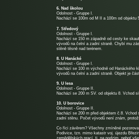
6. Nad školou
Odolnost - Gruppe I.
Nachází se 100m od M II a 100m od objektu 5
7. Středový
Odolnost - Gruppe I.
Nachází se 150 m západně od cesty ke skaut
vývodů na čelní a zadní straně. Chybí mu zás
stěně těsně nad terénem.
8. U Hanácké
Odolnost - Gruppe I.
Nachází se 100 m východně od Hanáckého kří
vývodů na čelní a zadní straně. Objekt je čá
9. U lesa
Odolnost - Gruppe II.
Nachází se 200 m SV. od objektu 8. Vchod si
10. U borovice
Odolnost - Gruppe II.
Nachází se 200 m před objektem č.8. Vchod s
zadní stěnu. Počet vývodů není znám, protož
Co říci závěrem? Všechny zmíněné pozorovate
Podivice, tzn. mimo katastr voj. újezdu Bře
zemědělských prací, tj. na podzim, neboť vš