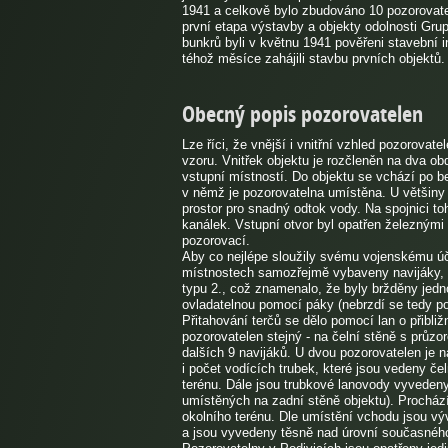
1941 a celkově bylo zbudováno 10 pozorovatel
první etapa výstavby a objekty odolnosti Gru
bunkrů byli v květnu 1941 pověřeni stavební 
téhož měsíce zahájili stavbu prvních objektů
Obecný popis pozorovatelen
Lze říci, že vnější i vnitřní vzhled pozorova
vzoru. Vnitřek objektu je rozčleněn na dva ob
vstupní místností. Do objektu se vchází po be
v němž je pozorovatelna umístěna. U většiny
prostor pro snadný odtok vody. Na spojnici t
kanálek. Vstupní otvor byl opatřen železnými
pozorovací.
Aby co nejlépe sloužily svému vojenskému úč
místnostech samozřejmě vybaveny navijáky, k
typu 2., což znamenalo, že byly bržděny jed
ovladatelnou pomocí páky (nebrzdí se tedy pom
Přitahování terčů se dělo pomocí lan o přibl
pozorovatelen stejný - na čelní stěně s průzo
dalších 9 navijáků. U dvou pozorovatelen je n
i počet vodících trubek, které jsou vedeny če
terénu. Dále jsou trubkové lanovody vyvedeny 
umístěných na zadní stěně objektu). Prochází
okolního terénu. Dle umístění vchodu jsou výv
a jsou vyvedeny těsně nad úrovní současného