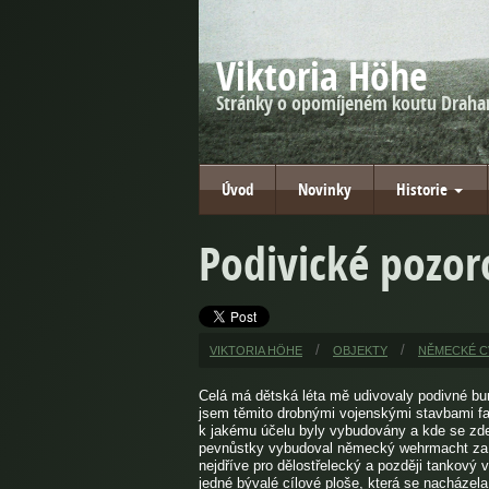
Viktoria Höhe
Stránky o opomíjeném koutu Draha
Úvod
Novinky
Historie
Podivické pozor
VIKTORIA HÖHE
OBJEKTY
NĚMECKÉ C
Celá má dětská léta mě udivovaly podivné bun
jsem těmito drobnými vojenskými stavbami fa
k jakému účelu byly vybudovány a kde se zde
pevnůstky vybudoval německý wehrmacht za 
nejdříve pro dělostřelecký a později tankový
jedné bývalé cílové ploše, která se nacházel