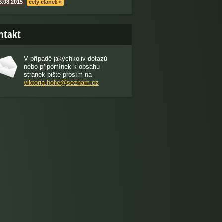
6.08.2015
celý článek »
ntakt
V případě jakýchkoliv dotazů
nebo připomínek k obsahu
stránek pište prosím na
viktoria.hohe@seznam.cz