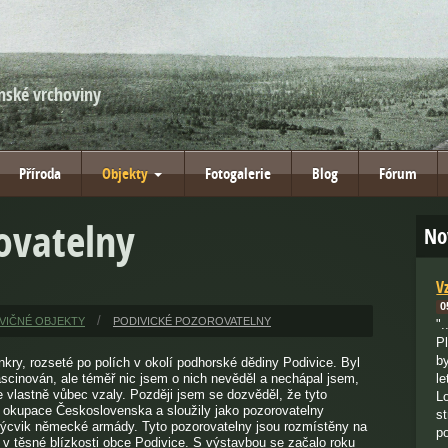
nské vrchoviny
Příroda
Objekty
Fotogalerie
Blog
Fórum
ovatelny
No
V
0
VIČNÉ OBJEKTY
PODIVICKÉ POZOROVATELNY
".
P
b
kry, rozseté po polích v okolí podhorské dědiny Podivice. Byl
scinován, ale téměř nic jsem o nich nevěděl a nechápal jsem,
le
 vlastně vůbec vzaly. Později jsem se dozvěděl, že tyto
L
okupace Československa a sloužily jako pozorovatelny
s
 výcvik německé armády. Tyto pozorovatelny jsou rozmístěny na
p
a v těsné blízkosti obce Podivice. S výstavbou se začalo roku