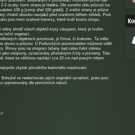
diným průzorem, situovaným v pozorovací místnosti přímo nad
0
 2-3 ozuby, horní strana je hladká. Dle zorného úhlu průzorů lze
atelen 100 g (zorný úhel 100 grádů). Z vnitřní strany je průzor
ý chránil obsluhu navijáků před zraněním během střeleb. Proti
Ko
 jsou mezi ocelové traverzy, které tvoří kostru stropu,
í stěny téměř všech objektů kryty zásypem, který je tvořen
u luční vegetací.
kterých objektech pozorovat, je římsa, či krakorec. Ta měla
ího otvoru a průzoru. U Podivických pozorovatelen můžeme vidět
. Římsy jsou na stropnici taženy nad celou čelní stěnou.
ě jako strojovny, označovány příslušnými čísly a písmeny. Toto
ně, která se většinou nachází cca 10 cm nad pravým rohem
ny nejspíše zbytek původního barevného maskování.
Bohužel se nedochovalo jejich originální označení, proto jsou
natci pojmenovány dle pomístních názvů.
//