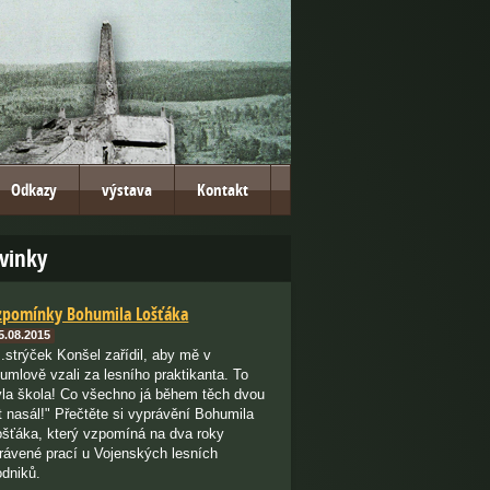
Odkazy
výstava
Kontakt
vinky
zpomínky Bohumila Lošťáka
5.08.2015
..strýček Konšel zařídil, aby mě v
lumlově vzali za lesního praktikanta. To
yla škola! Co všechno já během těch dvou
t nasál!" Přečtěte si vyprávění Bohumila
ošťáka, který vzpomíná na dva roky
trávené prací u Vojenských lesních
odniků.