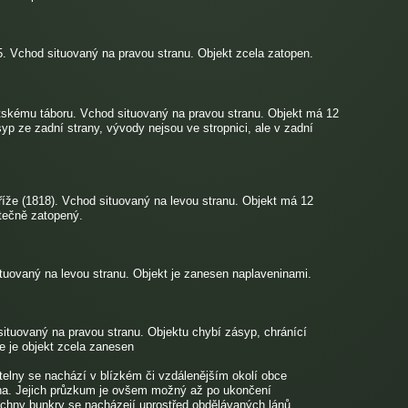
. Vchod situovaný na pravou stranu. Objekt zcela zatopen.
skému táboru. Vchod situovaný na pravou stranu. Objekt má 12
yp ze zadní strany, vývody nejsou ve stropnici, ale v zadní
že (1818). Vchod situovaný na levou stranu. Objekt má 12
stečně zatopený.
tuovaný na levou stranu. Objekt je zanesen naplaveninami.
ituovaný na pravou stranu. Objektu chybí zásyp, chránící
e je objekt zcela zanesen
lny se nachází v blízkém či vzdálenějším okolí obce
zina. Jejich průzkum je ovšem možný až po ukončení
echny bunkry se nacházejí uprostřed obdělávaných lánů.