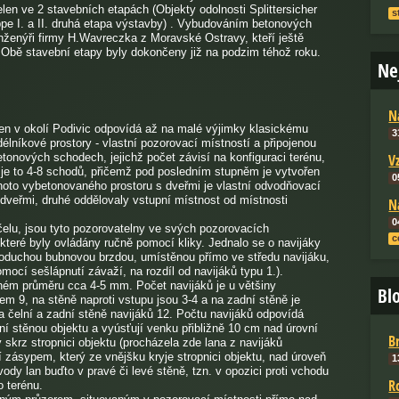
en ve 2 stavebních etapách (Objekty odolnosti Splittersicher
s
ppe I. a II. druhá etapa výstavby) . Vybudováním betonových
inženýři firmy H.Wavreczka z Moravské Ostravy, kteří ještě
. Obě stavební etapy byly dokončeny již na podzim téhož roku.
Ne
N
telen v okolí Podivic odpovídá až na malé výjimky klasickému
3
délníkové prostory - vlastní pozorovací místností a připojenou
tonových schodech, jejichž počet závisí na konfiguraci terénu,
V
 je to 4-8 schodů, přičemž pod posledním stupněm je vytvořen
0
ohoto vybetonovaného prostoru s dveřmi je vlastní odvodňovací
 dveřmi, druhé oddělovaly vstupní místnost od místnosti
N
0
elu, jsou tyto pozorovatelny ve svých pozorovacích
c
teré byly ovládány ručně pomocí kliky. Jednalo se o navijáky
noduchou bubnovou brzdou, umístěnou přímo ve středu navijáku,
ocí sešlápnutí závaží, na rozdíl od navijáků typu 1.).
ižném průměru cca 4-5 mm. Počet navijáků je u většiny
Bl
rem 9, na stěně naproti vstupu jsou 3-4 a na zadní stěně je
a čelní a zadní stěně navijáků 12. Počtu navijáků odpovídá
lní stěnou objektu a vyúsťují venku přibližně 10 cm nad úrovní
B
skrz stropnici objektu (procházela zde lana z navijáků
 zásypem, který ze vnějšku kryje stropnici objektu, nad úroveň
1
ody lan buďto v pravé či levé stěně, tzn. v opozici proti vchodu
R
 terénu.