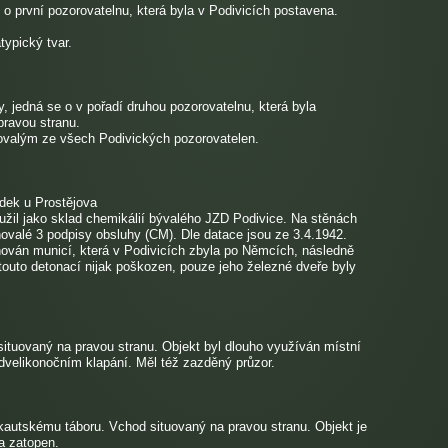
o první pozorovatelnu, která byla v Podivicích postavena.
typický tvar.
jedná se o v pořadí druhou pozorovatelnu, která byla
pravou stranu.
hovalým ze všech Podivických pozorovatelen.
odek u Prostějova
užil jako sklad chemikálií bývalého JZD Podivice. Na stěnách
ovalé 3 podpisy obsluhy (CM). Dle datace jsou ze 3.4.1942.
hován municí, která v Podivicích zbyla po Němcích, následně
outo detonací nijak poškozen, pouze jeho železné dveře byly
ituovaný na pravou stranu. Objekt byl dlouho využíván místní
dvelikonočním klapání. Měl též zazděný průzor.
kautskému táboru. Vchod situovaný na pravou stranu. Objekt je
a zatopen.