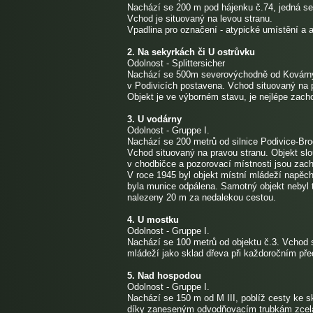
Nachází se 200 m pod hájenku č.74, jedná se 
Vchod je situovaný na levou stranu.
Vpadlina pro označení - atypické umístění a a
2. Na sekyrkách či U ostrůvku
Odolnost - Splittersicher
Nachází se 500m severovýchodně od Kovárny, 
v Podivicích postavena. Vchod situovaný na 
Objekt je ve výborném stavu, je nejlépe zac
3. U vodárny
Odolnost - Gruppe I.
Nachází se 200 metrů od silnice Podivice-Br
Vchod situovaný na pravou stranu. Objekt slo
v chodbičce a pozorovací místnosti jsou zach
V roce 1945 byl objekt místní mládeží napěc
byla munice odpálena. Samotný objekt nebyl t
nalezeny 20 m za nedalekou cestou.
4. U mostku
Odolnost - Gruppe I.
Nachází se 100 metrů od objektu č.3. Vchod s
mládeží jako sklad dřeva při každoročním pře
5. Nad hospodou
Odolnost - Gruppe I.
Nachází se 150 m od M III, poblíž cesty ke s
díky zaneseným odvodňovacím trubkám zcel