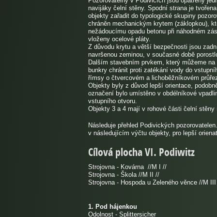
Pozorovatelny v Podivicích jsou opatřeny je
navijáky čelní stěny. Spodní strana je tvořena
objekty zařadit do typologické skupiny pozorov
chráněn mechanickým krytem (záklopkou), kter
nežádoucímu opadu betonu při náhodném zásahu
vloženy ocelové pláty.
Z důvodu krytu a větší bezpečnosti jsou zadn
navršenou zeminou, v současné době porostlo
Dalším stavebním prvkem, který můžeme na ně
bunkry chránit proti zatékání vody do vstupn
římsy o čtvercovém a lichoběžníkovém průřezu
Objekty byly z důvod lepší orientace, podobn
označení bylo umístěno v obdélníkové vpadli
vstupního otvoru.
Objekty 3 a 4 mají v rohové části čelní stě
Následuje přehled Podivických pozorovatelen. 
v následujícím výčtu objekty, pro lepší orie
Cílová plocha VI. Podiwitz
Strojovna - Kovárna //M I //
Strojovna - Škola //M II //
Strojovna - Hospoda u Zeleného věnce //M III 
1. Pod hájenkou
Odolnost - Splittersicher