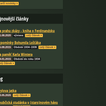
tarší novinky »
jnovější články
a prahu zkázy - kniha o Ferdinandsku
1.08.2020
výstava
celý článek »
zpomínky Bohumila Lošťáka
5.08.2015
Období 1934–1939
celý článek »
a paměť Karla Wintera
4.01.2015
Období do roku 1934
elý článek »
og
rylova jatka
3.05.2020
celý článek »
oubčická studánka v (staro)novém hávu