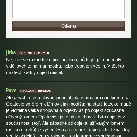
Odeslat
Jirka
18.09.2010 21:27:10
Ne, zde se rozhodně o pixli nejedná, půdorys je moc malý,
viděl bych to na maringotku, nebo třeba ten včelín. V těchto
místech žádný objekt nestál...
Pavel
18.09.2010 19:03:26
Ale pořád mi vrtá hlavou jeden objekt v prostoru nad lomem u
Opatovic směrem k Drnovicím -popíšu: na staré letecké mapě
je viditelná velká strojovna a objekty až po objekt současně
užívaný lomem Opatovice jako sklad trhavin. Tyto objekty v
současnosti stojí. Ale západně od objektu užívaným lomem
(asi šoo metrů) je výseč lesa a na staré mapě je dost znatelný
světlý obdélník typu strojovny. Les je trochu v současnosti