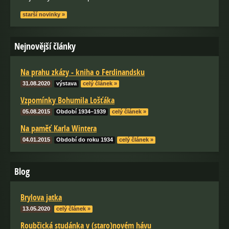
starší novinky »
Nejnovější články
Na prahu zkázy - kniha o Ferdinandsku
31.08.2020
výstava
celý článek »
Vzpomínky Bohumila Lošťáka
05.08.2015
Období 1934–1939
celý článek »
Na paměť Karla Wintera
04.01.2015
Období do roku 1934
celý článek »
Blog
Brylova jatka
13.05.2020
celý článek »
Roubčická studánka v (staro)novém hávu