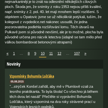
nejmarkantněji je to znát na odlesnění někdejších cílových
ploch. Škoda jen, že snímky z roku 1953 nejsou příliš kvalitní,
např. snímky z 2. pol. 40. let mají mnohem lepší rozlišení. S
objektem u Opatovic jsme se už několikrát potýkali, tuším, že
kolegové z vvpdedice.net nakonec usoudili, že jedna
pozorovatelna podlehla rozšiřování lomu. Těch útvarů na
Pulkavě jsem si původně nevšiml, ale je to možné, plocha byla
původně určena pro nácvik letectva (údajně se tam mělo před
válkou bombardovat betonovými atrapami)
«
1
…
8
9
10
11
12
…
107
»
Novinky
Vzpomínky Bohumila Lošťáka
05.08.2015
"...strýček Konšel zařídil, aby mě v Plumlově vzali za
lesního praktikanta. To byla škola! Co všechno já během
těch dvou let nasál!" Přečtěte si vyprávění Bohumila
Lošťáka, který vzpomíná na dva roky strávené prací u
Vojenských lesních podniků.