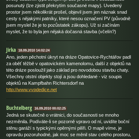
posunutý (lze zjistit překrytím současné mapy). Uvedený
prostor jsem několikrát prošel, objevil jsem jen náznak snad
cesty s nějakými patníky, které nesou označení PV (původně
jsem myslel že je to pozůstatek zákopu). Už si začínám
myslet, že to byla jen nějaká dočasná stavba (včelín?)
Jirka
18.09.2010 14:02:24
Ano, jeden pěchotní úkryt na dráze Opatovice-Rychtářov padl
za oběť těžbě v opatovickém kamenolomu, další z objektů na
této dráze posloužil jako základ pro novodobou stavbu chaty.
Všechny otstní objekty stojí a jsou dohledané - viz soupis
objektů na Kampfbahn Richtersdorf na
http://www.vvpdedice.net
Buchtelberg
16.09.2010 00:02:25
Jedná se skutečně o vrátnici, do současnosti se mnoho
nezměnila. Podíváte-li se pozorně vpravo od ní, uvidíte boční
stěnu garáží s typickými opěrnými pilíři. O mapě víme, je
opravdu pozoruhodné, jak moc se měnil stav celého prostoru,