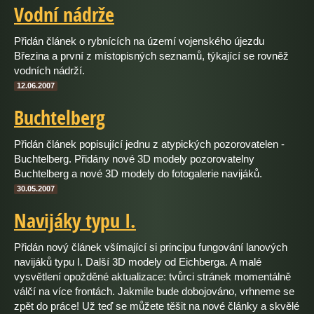
Vodní nádrže
Přidán článek o rybnících na území vojenského újezdu
Březina a první z místopisných seznamů, týkající se rovněž
vodních nádrží.
12.06.2007
Buchtelberg
Přidán článek popisující jednu z atypických pozorovatelen -
Buchtelberg. Přidány nové 3D modely pozorovatelny
Buchtelberg a nové 3D modely do fotogalerie navijáků.
30.05.2007
Navijáky typu I.
Přidán nový článek všímající si principu fungování lanových
navijáků typu I. Další 3D modely od Eichberga. A malé
vysvětlení opožděné aktualizace: tvůrci stránek momentálně
válčí na více frontách. Jakmile bude dobojováno, vrhneme se
zpět do práce! Už teď se můžete těšit na nové články a skvělé