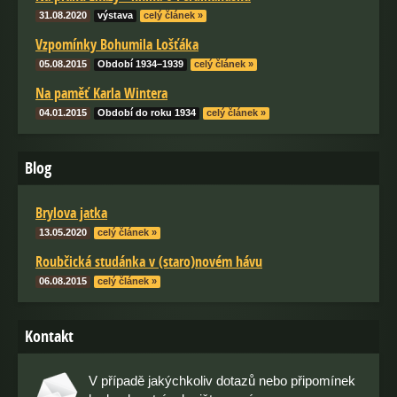
31.08.2020
výstava
celý článek »
Vzpomínky Bohumila Lošťáka
05.08.2015
Období 1934–1939
celý článek »
Na paměť Karla Wintera
04.01.2015
Období do roku 1934
celý článek »
Blog
Brylova jatka
13.05.2020
celý článek »
Roubčická studánka v (staro)novém hávu
06.08.2015
celý článek »
Kontakt
V případě jakýchkoliv dotazů nebo připomínek