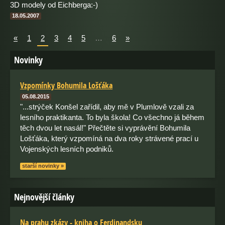
3D modely od Eichberga:-)
18.05.2007
«
1
2
3
4
5
…
6
»
Novinky
Vzpomínky Bohumila Lošťáka
05.08.2015
"...strýček Konšel zařídil, aby mě v Plumlově vzali za
lesního praktikanta. To byla škola! Co všechno já během
těch dvou let nasál!" Přečtěte si vyprávění Bohumila
Lošťáka, který vzpomíná na dva roky strávené prací u
Vojenských lesních podniků.
starší novinky »
Nejnovější články
Na prahu zkázy - kniha o Ferdinandsku